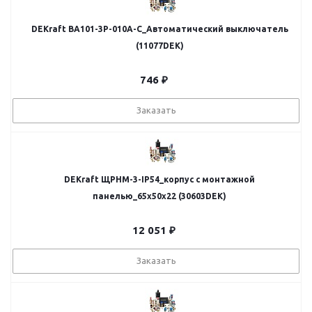
DEKraft ВА101-3Р-010А-C_Автоматический выключатель
(11077DEK)
746
₽
Заказать
DEKraft ЩРНМ-3-IP54_корпус с монтажной
панелью_65х50х22 (30603DEK)
12 051
₽
Заказать