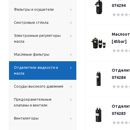
074294
Фильтры и осушители
Смотровые стёкла
Маслоот
Электронные регуляторы
масла
[45bar]
Масляные фильтры
Отделители жидкости и
Отделит
масла
074284
Сосуды высокого давления
Предохранительные
клапаны и вентили
Отделит
074283
Вентиляторы