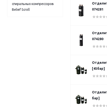
Отделит
спиральных компрессоров
074281
Belief Scroll
Отделит
074280
Отделит
[45бар]
Отделит
бар]