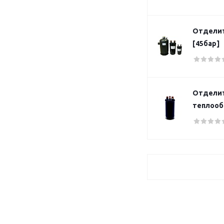
Отделит
[45бар]
Отделит
теплооб