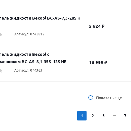
ель жидкости Becool BC-AS-7,3-28S H
5 624
₽
Артикул: 0742812
ель жидкости Becool с
менником BC-AS-8,1-35S-12S HE
16 999
₽
Артикул: 074363
Показать еще
1
2
3
7