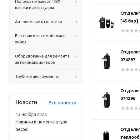
Полосовые завесы ПВХ
пленки и аксессуары
Отделит
[45 бар]
Автономные отопители
Бытовая и автомобильная
химия
Отделит
Оборудование для ремонта
074297
автокондиционеров
Трубные инструменты
Отделит
074296
Новости
Все новости
13 ноября 2025
Новинки в номенклатуре
becool
Отделит
теплооб