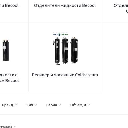
и Becool
Отделители жидкости Becool
Отдел
дкости с
Ресиверы масляные Coldstream
м Becool
Бренд
Тип
Серия
Объем, л
стание)