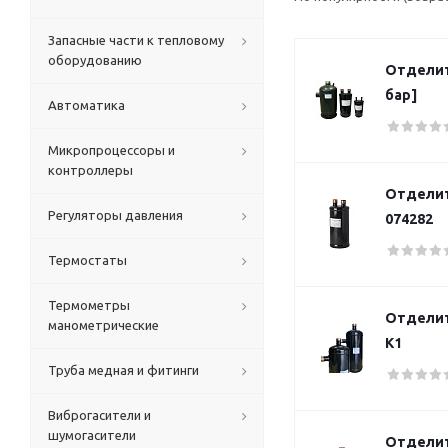
Запасные части к тепловому
оборудованию
Отделит
бар]
Автоматика
Микропроцессоры и
контроллеры
Отделит
Регуляторы давления
074282
Термостаты
Термометры
Отделит
манометрические
К1
Труба медная и фитинги
Виброгасители и
шумогасители
Отделит